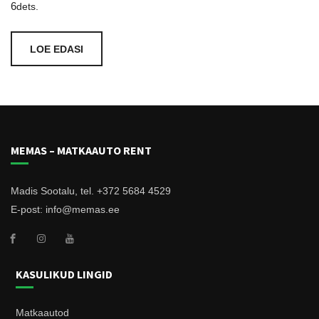
6
dets.
LOE EDASI
MEMAS – MATKAAUTO RENT
Madis Sootalu, tel. +372 5684 4529
E-post: info@memas.ee
KASULIKUD LINGID
Matkaautod